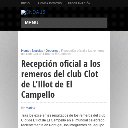
INICIO
LA ONDA EVENTOS
PROGRAMACIÓN
MENU
Home
/
Noticias
/
Deportes
/
Recepción oficial a los remeros
del club Clot de L’Illot de El Campello
Recepción oficial a los
remeros del club Clot
de L’Illot de El
Campello
By
Marina
Tras los excelentes resultados de los remeros del club
Clot de L’Illot de El Campello en el mundial celebrado
recientemente en Portugal, los integrantes del equipo