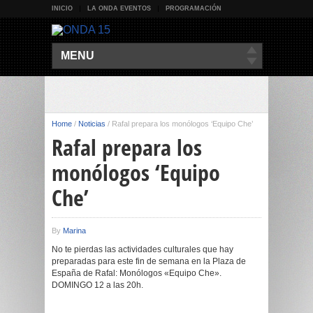
INICIO
LA ONDA EVENTOS
PROGRAMACIÓN
MENU
Home
/
Noticias
/
Rafal prepara los monólogos ‘Equipo Che’
Rafal prepara los
monólogos ‘Equipo
Che’
By
Marina
No te pierdas las actividades culturales que hay
preparadas para este fin de semana en la Plaza de
España de Rafal: Monólogos «Equipo Che».
DOMINGO 12 a las 20h.