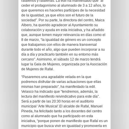
rafaleños y rafaleñas. La edil ha manifestado que “al
ceder el protagonismo al alumnado de 3 a 12 años, lo
que queremos es hacerles partícipes de la necesidad
de la igualdad, ya que ellos son el futuro de la
sociedad”. Por su parte, la directora del centro, Maica
Albero, ha querido agradecer al Ayuntamiento su
colaboración y ayuda en esta iniciativa, y ha añadido
que, aunque tomen mayor relevancia en días como el
8 de marzo, “la igualdad de género es un concepto
que trabajamos con ellos de manera transversal
durante todo el año, algo que pueden incorporar a su
día a día y practicarlo también en su entorno más
cercano”. Asimismo, el sábado 12 de marzo tendrá
lugar la Gala de Mujeres, organizada por la Asociación
de Mujeres de Rafal.
“Pasaremos una agradable velada en la que
podremos disfrutar de varias actuaciones que ellas
mismas han preparado”, ha manifestado la edil.
Velasco ha indicado que “tendremos, además, la
lectura del manifiesto reivindicativo para este día”.
Será a partir de las 20:30 horas en el auditorio
municipal ‘Arte Musical’.El alcalde de Rafal, Manuel
Pineda, ha felicitado tanto a los docentes del centro
como al alumnado que ha participado en esta
iniciativa, “porque ponen de manifiesto que Rafal es un
municipio que busca vivir en igualdad y promoverla en