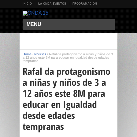
INICIO
LA ONDA EVENTOS
PROGRAMACIÓN
MENU
Home
/
Noticias
/
Rafal da protagonismo a niñas y niños de 3
a 12 años este 8M para educar en Igualdad desde edades
tempranas
Rafal da protagonismo
a niñas y niños de 3 a
12 años este 8M para
educar en Igualdad
desde edades
tempranas