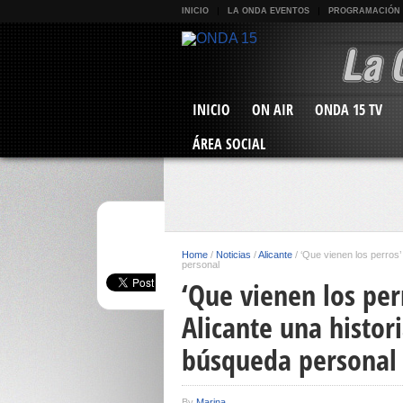
INICIO
LA ONDA EVENTOS
PROGRAMACIÓN
INICIO
ON AIR
ONDA 15 TV
ÁREA SOCIAL
Home
/
Noticias
/
Alicante
/
‘Que vienen los perros’
personal
‘Que vienen los perr
Alicante una histo
búsqueda personal
By
Marina