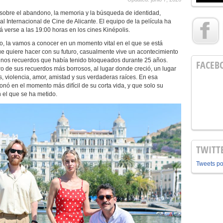
co sobre el abandono, la memoria y la búsqueda de identidad,
al Internacional de Cine de Alicante. El equipo de la película ha
verse a las 19:00 horas en los cines Kinépolis.
lujo, la vamos a conocer en un momento vital en el que se está
ue quiere hacer con su futuro, casualmente vive un acontecimiento
la unos recuerdos que había tenido bloqueados durante 25 años.
FACEB
ro de sus recuerdos más borrosos, al lugar donde creció, un lugar
as, violencia, amor, amistad y sus verdaderas raíces. En esa
ó en el momento más difícil de su corta vida, y que solo su
n el que se ha metido.
TWITT
Tweets p