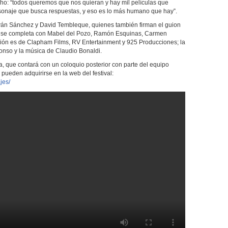
ho: “todos queremos que nos quieran y hay mil películas que
rsonaje que busca respuestas, y eso es lo más humano que hay”.
 Iván Sánchez y David Tembleque, quienes también firman el guion
arto se completa con Mabel del Pozo, Ramón Esquinas, Carmen
ón es de Clapham Films, RV Entertainment y 925 Producciones; la
lonso y la música de Claudio Bonaldi.
a, que contará con un coloquio posterior con parte del equipo
s pueden adquirirse en la web del festival:
jes/