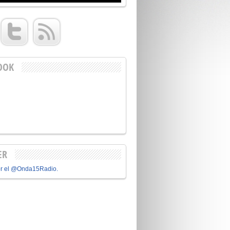
OOK
ER
or el @Onda15Radio.