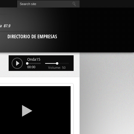
O
DIRECTORIO DE EMPRESAS
Onda15
00:00
Volume: 50