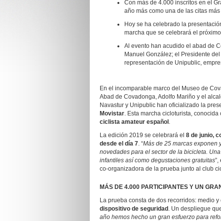
Con más de 4.000 inscritos en el G
año más como una de las citas más i
Hoy se ha celebrado la presentación 
marcha que se celebrará el próximo 
Al evento han acudido el abad de C
Manuel González; el Presidente del
representación de Unipublic, empre
En el incomparable marco del Museo de Cova
Abad de Covadonga, Adolfo Mariño y el alcal
Navastur y Unipublic han oficializado la pre
Movistar
. Esta marcha cicloturista, conocida 
ciclista amateur español
.
La edición 2019 se celebrará el
8 de junio, 
desde el día 7
. “
Más de 25 marcas exponen y 
novedades para el sector de la bicicleta. U
infantiles así como degustaciones gratuitas
”,
co-organizadora de la prueba junto al club cic
MÁS DE 4.000 PARTICIPANTES Y UN GRA
La prueba consta de dos recorridos: medio y
dispositivo de seguridad
. Un despliegue qu
año hemos hecho un gran esfuerzo para reforz