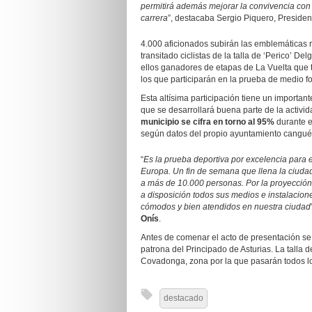
permitirá además mejorar la convivencia con 
carrera
”, destacaba Sergio Piquero, President
4.000 aficionados subirán las emblemáticas 
transitado ciclistas de la talla de ‘Perico’ D
ellos ganadores de etapas de La Vuelta que t
los que participarán en la prueba de medio f
Esta altísima participación tiene un importa
que se desarrollará buena parte de la activi
municipio se cifra en torno al 95%
durante 
según datos del propio ayuntamiento cangué
“
Es la prueba deportiva por excelencia para 
Europa. Un fin de semana que llena la ciuda
a más de 10.000 personas. Por la proyección 
a disposición todos sus medios e instalacione
cómodos y bien atendidos en nuestra ciudad
Onís
.
Antes de comenar el acto de presentación se
patrona del Principado de Asturias. La talla
Covadonga, zona por la que pasarán todos lo
destacado