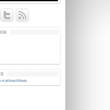
OOK
ER
or el @Onda15Radio.