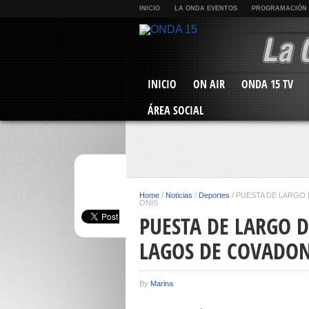
INICIO
LA ONDA EVENTOS
PROGRAMACIÓN
INICIO
ON AIR
ONDA 15 TV
ÁREA SOCIAL
Home
/
Noticias
/
Deportes
/
PUESTA DE LARGO 
ONÍS
PUESTA DE LARGO 
LAGOS DE COVADON
By
Marina