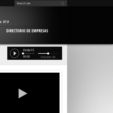
O
DIRECTORIO DE EMPRESAS
Onda15
00:00
Volume: 50