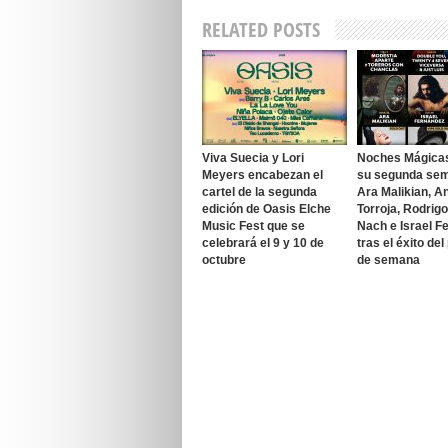
RELATED POSTS
Viva Suecia y Lori
Noches Mágica
Meyers encabezan el
su segunda se
cartel de la segunda
Ara Malikian, A
edición de Oasis Elche
Torroja, Rodrig
Music Fest que se
Nach e Israel F
celebrará el 9 y 10 de
tras el éxito del
octubre
de semana