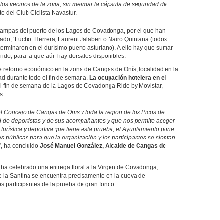
los vecinos de la zona, sin mermar la cápsula de seguridad de
e del Club Ciclista Navastur.
rampas del puerto de los Lagos de Covadonga, por el que han
elgado, ‘Lucho’ Herrera, Laurent Jalabert o Nairo Quintana (todos
erminaron en el durísimo puerto asturiano). A ello hay que sumar
ondo, para la que aún hay dorsales disponibles.
nte retorno económico en la zona de Cangas de Onís, localidad en la
dad durante todo el fin de semana.
La ocupación hotelera en el
el fin de semana de la Lagos de Covadonga Ride by Movistar,
s.
el Concejo de Cangas de Onís y toda la región de los Picos de
d de deportistas y de sus acompañantes y que nos permite acoger
turística y deportiva que tiene esta prueba, el Ayuntamiento pone
s públicas para que la organización y los participantes se sientan
”, ha concluido
José Manuel González, Alcalde de Cangas de
 ha celebrado una entrega floral a la Virgen de Covadonga,
 de la Santina se encuentra precisamente en la cueva de
s participantes de la prueba de gran fondo.