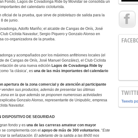
ran Fondo, Lagos de Covadonga Ride by Movistar se consolida un
mportantes del calendario cicloturista.
oficial de la prueba, que sirve de pistoletazo de salida para la
8 de junio.
ovadonga, Adolfo Mariño; el alcalde de Cangas de Onís, José
 Club Ciclista Navastur; Sergio Piquero y Gonzalo Alonso en
FACEB
sa co-organizadora de la prueba.
donga y acompañados por los máximos anfitriones locales (el
de de Cangas de Onís, José Manuel González), el Club Ciclista
sentación de una nueva edición
Lagos de Covadonga Ride by
como ‘la clásica’, es
una de las más importantes del calendario
con apertura de la zona comercial y de atención al participante
venden sus productos, además de presentar las últimas
TWITT
na zona en la que además se proponen numerosas actividades
 explicaba Gonzalo Alonso, representante de Unipublic, empresa
Tweets p
lista Navastur.
N DISPOSITIVO DE SEGURIDAD
 gran fondo y es
una de las carreras amateur con mayor
e se complementa con el
apoyo de más de 300 voluntarios
. “
Este
ar la señalización. El adelanto de la salida a las 8h00 nos