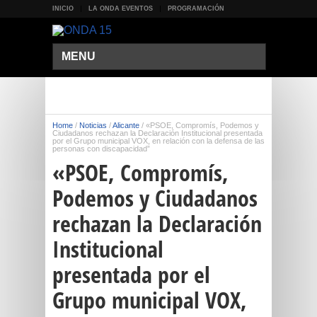
INICIO
LA ONDA EVENTOS
PROGRAMACIÓN
MENU
Home
/
Noticias
/
Alicante
/
«PSOE, Compromís, Podemos y
Ciudadanos rechazan la Declaración Institucional presentada
por el Grupo municipal VOX, en relación con la defensa de las
personas con discapacidad”
«PSOE, Compromís,
Podemos y Ciudadanos
rechazan la Declaración
Institucional
presentada por el
Grupo municipal VOX,