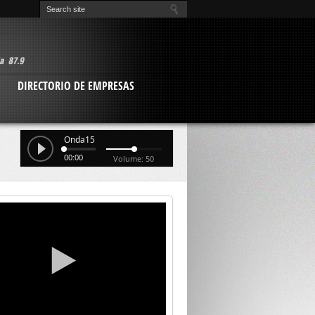
O
DIRECTORIO DE EMPRESAS
Onda15
00:00
Volume: 50