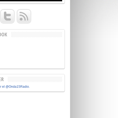
OOK
ER
or el @Onda15Radio.