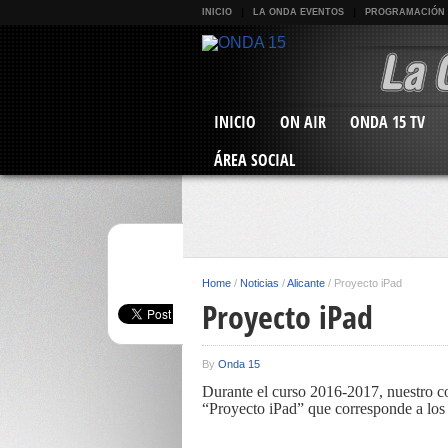
INICIO
LA ONDA EVENTOS
PROGRAMACIÓN
INICIO
ON AIR
ONDA 15 TV
ÁREA SOCIAL
Home
/
Noticias
/
Alicante
/
Proyecto iPad
Proyecto iPad
By
Onda 15
Durante el curso 2016-2017, nuestro col
“Proyecto iPad” que corresponde a los