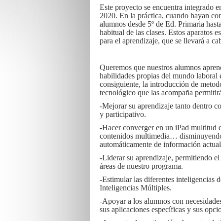
Este proyecto se encuentra integrad
2020. En la práctica, cuando hayan conc
alumnos desde 5º de Ed. Primaria hasta
habitual de las clases. Estos aparatos 
para el aprendizaje, que se llevará a c
Queremos que nuestros alumnos aprend
habilidades propias del mundo laboral 
consiguiente, la introducción de metod
tecnológico que las acompaña permitirá
-Mejorar su aprendizaje tanto dentro c
y participativo.
-Hacer converger en un iPad multitud d
contenidos multimedia… disminuyendo p
automáticamente de información actua
-Liderar su aprendizaje, permitiendo e
áreas de nuestro programa.
-Estimular las diferentes inteligencias 
Inteligencias Múltiples.
-Apoyar a los alumnos con necesidades 
sus aplicaciones específicas y sus opci