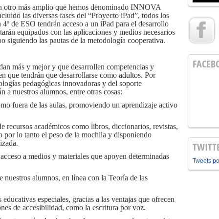
o en otro más amplio que hemos denominado INNOVA
luido las diversas fases del “Proyecto iPad”, todos los
 4º de ESO tendrán acceso a un iPad para el desarrollo
estarán equipados con las aplicaciones y medios necesarios
abo siguiendo las pautas de la metodología cooperativa.
FACEB
an más y mejor y que desarrollen competencias y
en que tendrán que desarrollarse como adultos. Por
ologías pedagógicas innovadoras y del soporte
n a nuestros alumnos, entre otras cosas:
omo fuera de las aulas, promoviendo un aprendizaje activo
e recursos académicos como libros, diccionarios, revistas,
or lo tanto el peso de la mochila y disponiendo
lizada.
TWITT
l acceso a medios y materiales que apoyen determinadas
Tweets p
de nuestros alumnos, en línea con la Teoría de las
educativas especiales, gracias a las ventajas que ofrecen
ones de accesibilidad, como la escritura por voz.