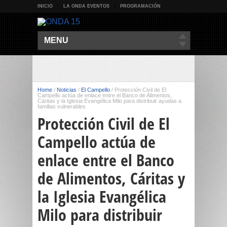
INICIO
LA ONDA EVENTOS
PROGRAMACIÓN
MENU
Home
/
Noticias
/
El Campello
/
Protección Civil de El
Campello actúa de enlace entre el Banco de Alimentos,
Cáritas y la Iglesia Evangélica Milo para distribuir ayudas a
familias vulnerables
Protección Civil de El
Campello actúa de
enlace entre el Banco
de Alimentos, Cáritas y
la Iglesia Evangélica
Milo para distribuir