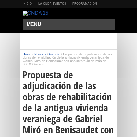
INICIO
LA ONDA EVENTOS
PROGRAMACIÓN
MENU
Home
/
Noticias
/
Alicante
/
Propuesta de adjudicación de las
obras de rehabilitación de la antigua vivienda veraniega de
Gabriel Miró en Benisaudet con una inversión de más de
500.000 euros
Propuesta de
adjudicación de las
obras de rehabilitación
de la antigua vivienda
veraniega de Gabriel
Miró en Benisaudet con