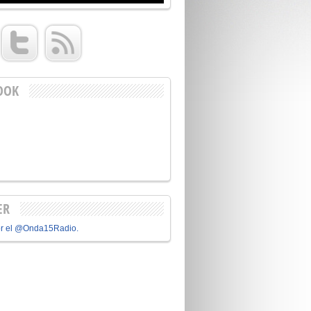
OOK
ER
or el @Onda15Radio.