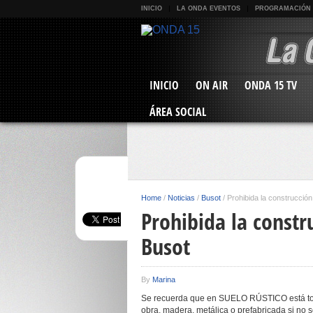
INICIO
LA ONDA EVENTOS
PROGRAMACIÓN
INICIO
ON AIR
ONDA 15 TV
ÁREA SOCIAL
Home
/
Noticias
/
Busot
/
Prohibida la construcción
Prohibida la constr
Busot
By
Marina
Se recuerda que en SUELO RÚSTICO está tot
obra, madera, metálica o prefabricada si no