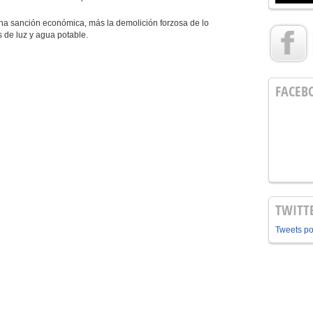
na sanción económica, más la demolición forzosa de lo
s de luz y agua potable.
FACEB
TWITT
Tweets p