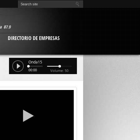
O
DIRECTORIO DE EMPRESAS
Onda15
00:00
Volume: 50