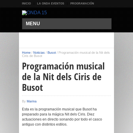
INICIO
LA ONDA EVENTOS
PROGRAMACIÓN
MENU
Home
/
Noticias
/
Busot
/
Programación musical de la Nit dels
Ciris de Busot
Programación musical
de la Nit dels Ciris de
Busot
By
Marina
Esta es la programación musical que Busot ha
preparado para la mágica Nit dels Ciris. Diez
actuaciones en directo sonando por todo el casco
antiguo con distintos estilos.