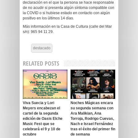
declaración en el que la persona se hace responsable
de no acudir si presenta algún síntoma compatible con
la COVID o si hubiese estado en contacto con algún
positivo en los últimos 14 días.
Más información en la Casa de Cultura (calle del Mar
s/n): 965 94 11 29.
destacado
RELATED POSTS
Viva Suecia y Lori
Noches Mágicas encara
Meyers encabezan el
su segunda semana con
cartel de la segunda
Ara Malikian, Ana
edición de Oasis Elche
Torroja, Rodrigo Cuevas,
Music Fest que se
Nach e Israel Fernández
celebrará el 9 y 10 de
tras el éxito del primer fin
octubre
de semana