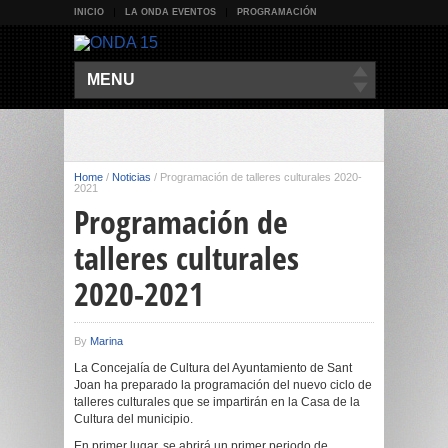
INICIO
LA ONDA EVENTOS
PROGRAMACIÓN
MENU
Home
/
Noticias
/
Programación de talleres culturales 2020-
2021
Programación de
talleres culturales
2020-2021
By
Marina
La Concejalía de Cultura del Ayuntamiento de Sant
Joan ha preparado la programación del nuevo ciclo de
talleres culturales que se impartirán en la Casa de la
Cultura del municipio.
En primer lugar, se abrirá un primer periodo de