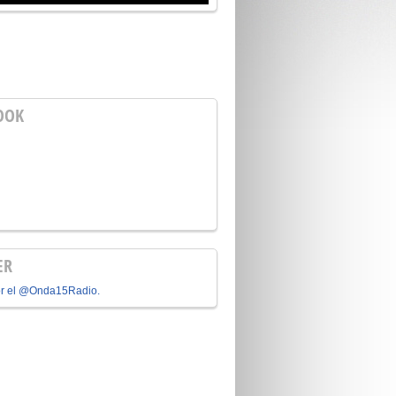
OOK
ER
or el @Onda15Radio.