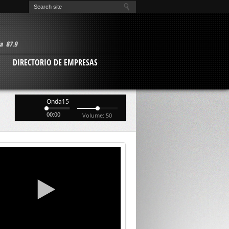
O
DIRECTORIO DE EMPRESAS
Onda15
00:00
Volume: 50