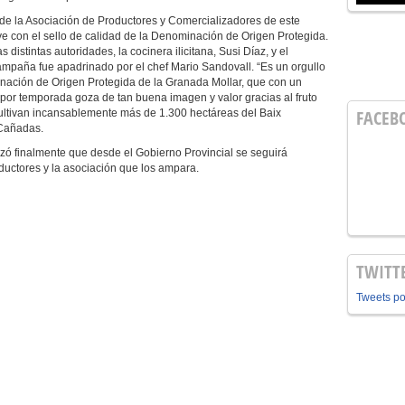
de la Asociación de Productores y Comercializadores de este
uye con el sello de calidad de la Denominación de Origen Protegida.
distintas autoridades, la cocinera ilicitana, Susi Díaz, y el
campaña fue apadrinado por el chef Mario Sandovall. “Es un orgullo
inación de Origen Protegida de la Granada Mollar, que con un
or temporada goza de tan buena imagen y valor gracias al fruto
FACEB
ultivan incansablemente más de 1.300 hectáreas del Baix
 Cañadas.
zó finalmente que desde el Gobierno Provincial se seguirá
ductores y la asociación que los ampara.
TWITT
Tweets p