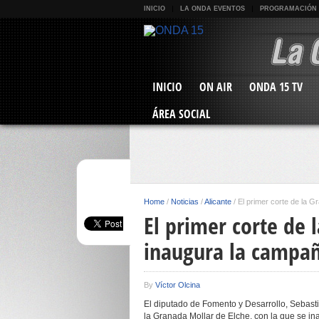
INICIO
LA ONDA EVENTOS
PROGRAMACIÓN
INICIO
ON AIR
ONDA 15 TV
ÁREA SOCIAL
Home
/
Noticias
/
Alicante
/
El primer corte de la 
El primer corte de 
inaugura la campa
By
Víctor Olcina
El diputado de Fomento y Desarrollo, Sebasti
la Granada Mollar de Elche, con la que se i