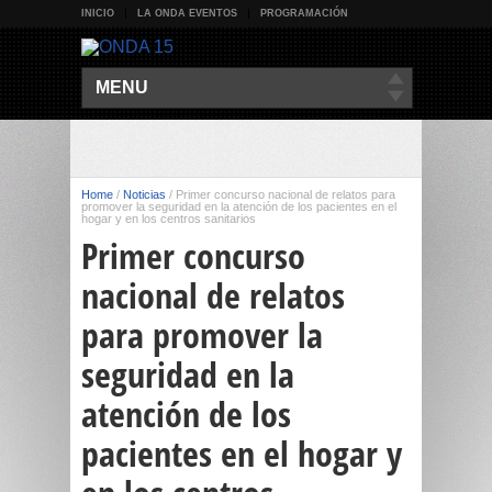
INICIO
LA ONDA EVENTOS
PROGRAMACIÓN
MENU
Home
/
Noticias
/
Primer concurso nacional de relatos para
promover la seguridad en la atención de los pacientes en el
hogar y en los centros sanitarios
Primer concurso
nacional de relatos
para promover la
seguridad en la
atención de los
pacientes en el hogar y