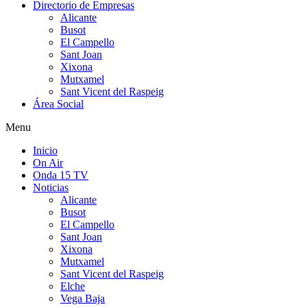
Directorio de Empresas
Alicante
Busot
El Campello
Sant Joan
Xixona
Mutxamel
Sant Vicent del Raspeig
Área Social
Menu
Inicio
On Air
Onda 15 TV
Noticias
Alicante
Busot
El Campello
Sant Joan
Xixona
Mutxamel
Sant Vicent del Raspeig
Elche
Vega Baja