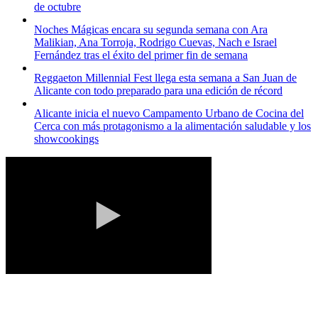
de octubre
Noches Mágicas encara su segunda semana con Ara
Malikian, Ana Torroja, Rodrigo Cuevas, Nach e Israel
Fernández tras el éxito del primer fin de semana
Reggaeton Millennial Fest llega esta semana a San Juan de
Alicante con todo preparado para una edición de récord
Alicante inicia el nuevo Campamento Urbano de Cocina del
Cerca con más protagonismo a la alimentación saludable y los
showcookings