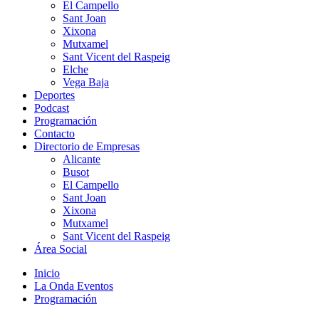
El Campello
Sant Joan
Xixona
Mutxamel
Sant Vicent del Raspeig
Elche
Vega Baja
Deportes
Podcast
Programación
Contacto
Directorio de Empresas
Alicante
Busot
El Campello
Sant Joan
Xixona
Mutxamel
Sant Vicent del Raspeig
Área Social
Inicio
La Onda Eventos
Programación