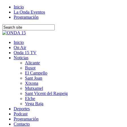
Inicio
La Onda Eventos
Programación
Inicio
On Air
Onda 15 TV
Noticias
Alicante
Busot
El Campello
Sant Joan
Xixona
Mutxamel
Sant Vicent del Raspeig
Elche
Vega Baja
Deportes
Podcast
Programación
Contacto