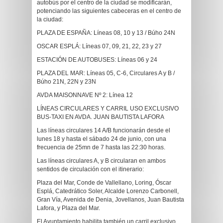
autobús por el centro de la ciudad se modificarán,
potenciando las siguientes cabeceras en el centro de
la ciudad:
PLAZA DE ESPAÑA: Líneas 08, 10 y 13 / Búho 24N
OSCAR ESPLÁ: Líneas 07, 09, 21, 22, 23 y 27
ESTACIÓN DE AUTOBUSES: Líneas 06 y 24
PLAZA DEL MAR: Líneas 05, C-6, Circulares A y B /
Búho 21N, 22N y 23N
AVDA MAISONNAVE Nº 2: Línea 12
LÍNEAS CIRCULARES Y CARRIL USO EXCLUSIVO
BUS-TAXI EN AVDA. JUAN BAUTISTA LAFORA
Las líneas circulares 14 A/B funcionarán desde el
lunes 18 y hasta el sábado 24 de junio, con una
frecuencia de 25mn de 7 hasta las 22:30 horas.
Las líneas circulares A, y B circularan en ambos
sentidos de circulación con el itinerario:
Plaza del Mar, Conde de Vallellano, Loring, Óscar
Esplá, Catedrático Soler, Alcalde Lorenzo Carbonell,
Gran Vía, Avenida de Denia, Jovellanos, Juan Bautista
Lafora, y Plaza del Mar.
El Ayuntamiento habilita también un carril exclusivo