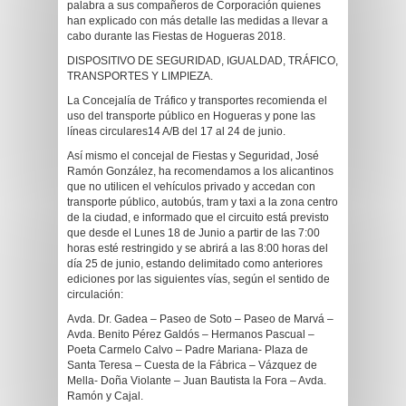
palabra a sus compañeros de Corporación quienes
han explicado con más detalle las medidas a llevar a
cabo durante las Fiestas de Hogueras 2018.
DISPOSITIVO DE SEGURIDAD, IGUALDAD, TRÁFICO,
TRANSPORTES Y LIMPIEZA.
La Concejalía de Tráfico y transportes recomienda el
uso del transporte público en Hogueras y pone las
líneas circulares14 A/B del 17 al 24 de junio.
Así mismo el concejal de Fiestas y Seguridad, José
Ramón González, ha recomendamos a los alicantinos
que no utilicen el vehículos privado y accedan con
transporte público, autobús, tram y taxi a la zona centro
de la ciudad, e informado que el circuito está previsto
que desde el Lunes 18 de Junio a partir de las 7:00
horas esté restringido y se abrirá a las 8:00 horas del
día 25 de junio, estando delimitado como anteriores
ediciones por las siguientes vías, según el sentido de
circulación:
Avda. Dr. Gadea – Paseo de Soto – Paseo de Marvá –
Avda. Benito Pérez Galdós – Hermanos Pascual –
Poeta Carmelo Calvo – Padre Mariana- Plaza de
Santa Teresa – Cuesta de la Fábrica – Vázquez de
Mella- Doña Violante – Juan Bautista la Fora – Avda.
Ramón y Cajal.