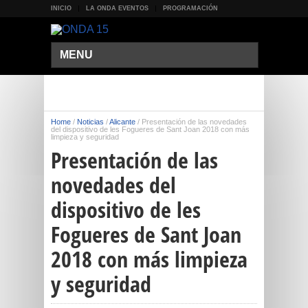
INICIO
LA ONDA EVENTOS
PROGRAMACIÓN
MENU
Home
/
Noticias
/
Alicante
/
Presentación de las novedades
del dispositivo de les Fogueres de Sant Joan 2018 con más
limpieza y seguridad
Presentación de las
novedades del
dispositivo de les
Fogueres de Sant Joan
2018 con más limpieza
y seguridad