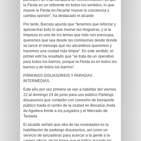
la Fiesta es un referente en todos los sentidos, lo que
mueve la Fiesta en Alicante mueve la conciencia y
cambia opinión”, ha destacado el alcalde.
Por tanto, Barcala apunta que “tenemos que reforzar y
aprovechar todo lo que mueve las Hogueras, y si la
limpieza es uno de los temas que más nos preocupa,
queremos que sea desde las comisiones desde donde
se lance el mensaje que los alicantinos queremos y
hacemos una ciudad más limpia”. En este sentido, el
primer edil ha resaltado que “se trata de un operativo
para todos los barrios, porque la Fiesta es en todos los
barrios y de todos los barrios”.
PÁRKINGS DISUASORIOS Y PARADAS
INTERMEDIAS.
Este año por vez primera se van a habilitar del viernes
22 al domingo 24 de junio para uso público Parkings
disuasorios que contarán con conexión de transporte
público hasta el centro de la ciudad en Benalúa, Avda.
de Aguilera frente a los juzgados y el Mercado de
Teulada.
El alcalde señaló que otra de las novedades es la
habilitación de parkings disuasorios, así como un
servicio de lanzaderas para acercar a la gente a la
carrera oficial, de tal forma que el tráfico durante los