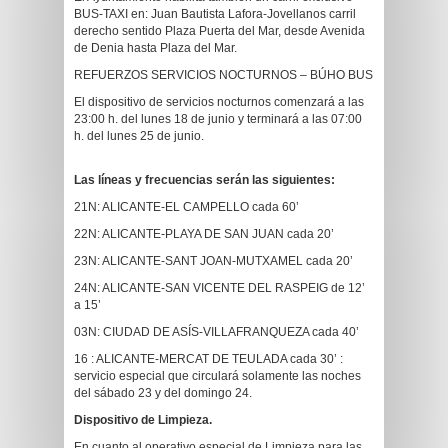
BUS-TAXI en: Juan Bautista Lafora-Jovellanos carril
derecho sentido Plaza Puerta del Mar, desde Avenida
de Denia hasta Plaza del Mar.
REFUERZOS SERVICIOS NOCTURNOS – BÚHO BUS
El dispositivo de servicios nocturnos comenzará a las
23:00 h. del lunes 18 de junio y terminará a las 07:00
h. del lunes 25 de junio.
Las líneas y frecuencias serán las siguientes:
21N: ALICANTE-EL CAMPELLO cada 60’
22N: ALICANTE-PLAYA DE SAN JUAN cada 20’
23N: ALICANTE-SANT JOAN-MUTXAMEL cada 20’
24N: ALICANTE-SAN VICENTE DEL RASPEIG de 12’
a 15’
03N: CIUDAD DE ASÍS-VILLAFRANQUEZA cada 40’
16 : ALICANTE-MERCAT DE TEULADA cada 30’ :
servicio especial que circulará solamente las noches
del sábado 23 y del domingo 24.
Dispositivo de Limpieza.
En cuanto al operativo especial de Limpieza para las