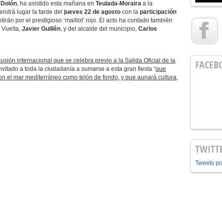
 Dolón
, ha asistido esta mañana en
Teulada-Moraira
a la
endrá lugar la tarde del
jueves 22
de agosto
con la
participación
rán por el prestigioso ‘maillot’ rojo. El acto ha contado también
a Vuelta,
Javier Guillén
, y del alcalde del municipio,
Carlos
ión internacional que se celebra previo a la Salida Oficial de la
FACEB
invitado a toda la ciudadanía a sumarse a esta gran fiesta “
que
on el mar mediterráneo como telón de fondo, y que aunará cultura,
TWITT
Tweets p