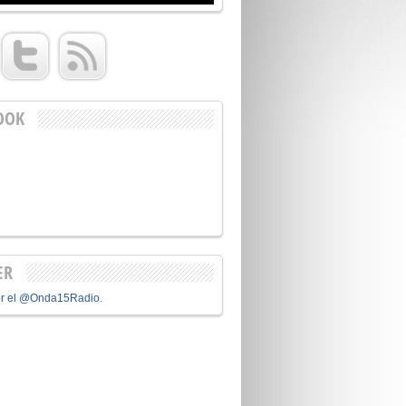
OOK
ER
or el @Onda15Radio.