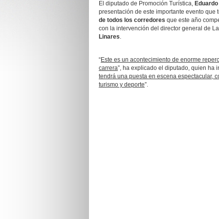
El diputado de Promoción Turística,
Eduardo
presentación de este importante evento que t
de
todos los corredores
que este año competi
con la intervención del director general de L
Linares
.
“
Este es un acontecimiento de enorme repercus
carrera
”, ha explicado el diputado, quien ha 
tendrá una puesta en escena espectacular, c
turismo y deporte
”.