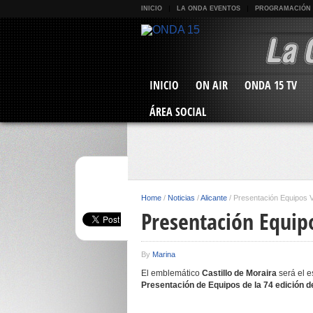
INICIO
LA ONDA EVENTOS
PROGRAMACIÓN
INICIO
ON AIR
ONDA 15 TV
ÁREA SOCIAL
Home
/
Noticias
/
Alicante
/
Presentación Equipos V
Presentación Equipo
By
Marina
El emblemático
Castillo de Moraira
será el e
Presentación de Equipos de la 74 edición de