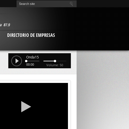
O
DIRECTORIO DE EMPRESAS
Onda15
00:00
Volume: 50