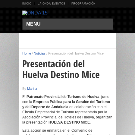
INICIO
LA ONDA EVENTOS
PROGRAMACIÓN
MENU
Home
/
Noticias
/
Presentación del Huelva Destino Mice
Presentación del
Huelva Destino Mice
By
Marina
El
Patronato Provincial de Turismo de Huelva
, junto
con la
Empresa Pública para la Gestión del Turismo
y del Deporte de Andalucía
en colaboración con el
Círculo Empresarial de Turismo representado por la
Asociación Provincial de Hoteles de Huelva, organizan
la presentación
HUELVA DESTINO MICE
.
Esta acción se enmarca en el Convenio de