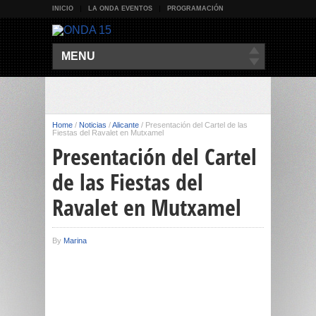
INICIO
LA ONDA EVENTOS
PROGRAMACIÓN
MENU
Home
/
Noticias
/
Alicante
/
Presentación del Cartel de las
Fiestas del Ravalet en Mutxamel
Presentación del Cartel
de las Fiestas del
Ravalet en Mutxamel
By
Marina