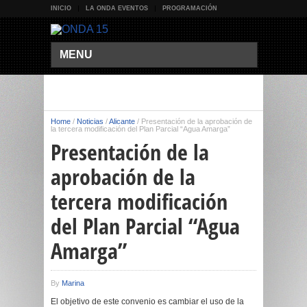
INICIO
LA ONDA EVENTOS
PROGRAMACIÓN
MENU
Home
/
Noticias
/
Alicante
/
Presentación de la aprobación de
la tercera modificación del Plan Parcial “Agua Amarga”
Presentación de la
aprobación de la
tercera modificación
del Plan Parcial “Agua
Amarga”
By
Marina
El objetivo de este convenio es cambiar el uso de la