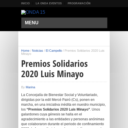
INICIO
LA ONDA EVENTOS
PROGRAMACIÓN
MENU
Home
/
Noticias
/
El Campello
/
Premios Solidarios 2020 Luis
Minayo
Premios Solidarios
2020 Luis Minayo
By
Marina
La Concejalía de Bienestar Social y Voluntariado,
dirigidas por la edil Mercé Pairó (Cs), ponen en
marcha, en una iniciativa inédita en nuestro municipio,
los
“Premios Solidarios 2020 Luis Minayo”
. Unos
galardones cuya génesis se halla en el
agradecimiento a las entidades y personas anónimas
que colaboraron durante el periodo de confinamiento