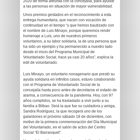
2020 de forma altruista con la concejalía, para ayudar
a las personas en situación de mayor vulnerabilidad.
Unos premios gestados en el reconocimiento a esta
entrega humanitaria, que nacen con vocación de
continuidad en el tiempo “y que hemos bautizado con
el nombre de Luis Minayo, porque queremos rendir
homenaje a Luis, uno de nuestros primeros
voluntarios, a su labor solidaria, la de una persona que
ha sido un ejemplo y ha permanecido a nuestro lado
desde el inicio del Programa Municipal de
Voluntariado Social, hace ya casi 20 años”, explica la
edil de voluntariado.
Luis Minayo, un voluntario nonagenario que prestó su
ayuda solidaria en infinitos casos, estuvo colaborando
con el Programa de Voluntariado Social de la
concejalía hasta poco antes de decretarse el estado de
alarma, a consecuencia de la pandemia. Hoy, con 97
años cumplidos, se ha trasladado a vivir junto a su
familia a Bilbao. Será la que fue su cuidadora y amiga,
Sandra Rodríguez, la que recogerá uno de los
galardones el próximo sábado 18 de diciembre, con
motivo de la primera conmemoración del Día Municipal
del Voluntariado, en el salón de actos del Centro
Social “El Barranquet”.