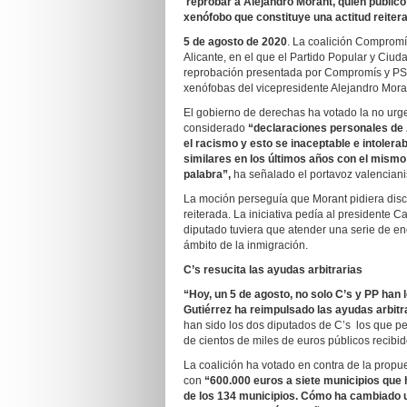
reprobar a Alejandro Morant, quien publicó 
xenófobo que constituye una actitud reitera
5 de agosto de 2020
. La coalición Compromí
Alicante, en el que el Partido Popular y Ciu
reprobación presentada por Compromís y PSPV
xenófobas del vicepresidente Alejandro Mora
El gobierno de derechas ha votado la no urg
considerado
“declaraciones personales de
el racismo y esto se inaceptable e intolera
similares en los últimos años con el mismo 
palabra”,
ha señalado el portavoz valenciani
La moción perseguía que Morant pidiera disc
reiterada. La iniciativa pedía al presidente
diputado tuviera que atender una serie de e
ámbito de la inmigración.
C’s resucita las ayudas arbitrarias
“Hoy, un 5 de agosto, no solo C’s y PP han 
Gutiérrez ha reimpulsado las ayudas arbitr
han sido los dos diputados de C’s los que per
de cientos de miles de euros públicos recibi
La coalición ha votado en contra de la propu
con
“600.000 euros a siete municipios que 
de los 134 municipios. Cómo ha cambiado 