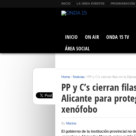
INICIO
LA ONDA EVENTOS
PROGRAMACIÓN
INICIO
ON AIR
ONDA 15 TV
ÁREA SOCIAL
Home
/
Noticias
/
PP y C’s cierran filas en la Dipu
PP y C’s cierran fil
Alicante para prote
xenófobo
By
Marina
El gobierno de la institución provincial n