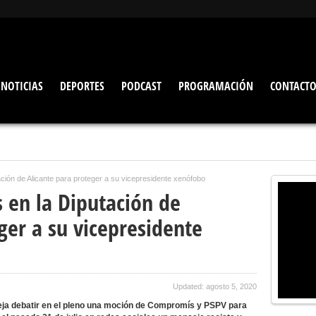
NOTICIAS
DEPORTES
PODCAST
PROGRAMACIÓN
CONTACT
tación de Alicante para proteger a su vicepresidente xenófobo
as en la Diputación de
ger a su vicepresidente
Updated: agosto 5, 2020
o deja debatir en el pleno una moción de Compromís y PSPV para