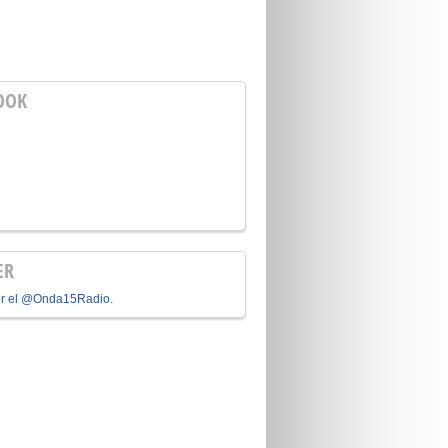
OOK
ER
or el @Onda15Radio.