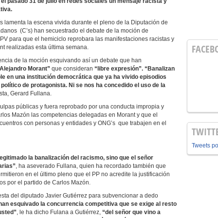
el pasado 31 de julio en redes sociales un mensaje racista y
tiva.
s lamenta la escena vivida durante el pleno de la Diputación de
dadanos (C’s) han secuestrado el debate de la moción de
 para que el hemiciclo reprobara las manifestaciones racistas y
FACEB
nt realizadas esta última semana.
encia de la moción esquivando así un debate que han
 Alejandro Morant”
que consideran
“libre expresión”. “Banalizan
ble en una institución democrática que ya ha vivido episodios
político de protagonista. Ni se nos ha concedido el uso de la
sta, Gerard Fullana.
ulpas públicas y fuera reprobado por una conducta impropia y
 Carlos Mazón las competencias delegadas en Morant y que el
ncuentros con personas y entidades y ONG’s que trabajen en el
TWITT
Tweets p
legitimado la banalización del racismo, sino que el señor
arias”
, ha aseverado Fullana, quien ha recordado también que
mitieron en el último pleno que el PP no acredite la justificación
dos por el partido de Carlos Mazón.
esta del diputado Javier Gutiérrez para subvencionar a dedo
han esquivado la concurrencia competitiva que se exige al resto
usted”
, le ha dicho Fulana a Gutiérrez,
“del señor que vino a