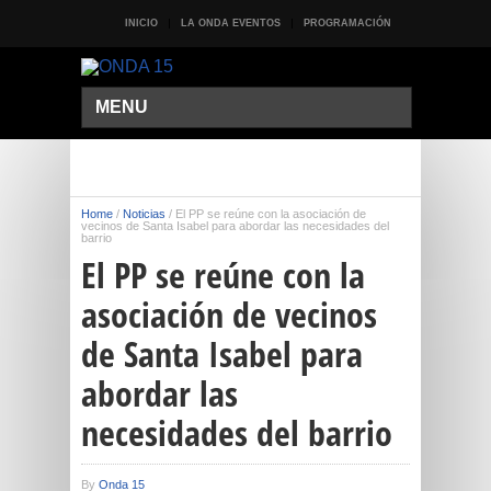
INICIO
LA ONDA EVENTOS
PROGRAMACIÓN
MENU
Home
/
Noticias
/
El PP se reúne con la asociación de
vecinos de Santa Isabel para abordar las necesidades del
barrio
El PP se reúne con la
asociación de vecinos
de Santa Isabel para
abordar las
necesidades del barrio
By
Onda 15