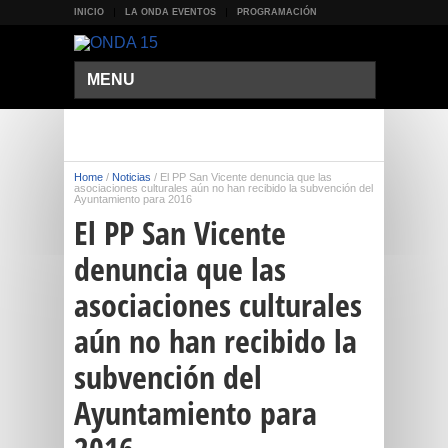
INICIO
LA ONDA EVENTOS
PROGRAMACIÓN
MENU
Home
/
Noticias
/
El PP San Vicente denuncia que las
asociaciones culturales aún no han recibido la subvención del
Ayuntamiento para 2016
El PP San Vicente
denuncia que las
asociaciones culturales
aún no han recibido la
subvención del
Ayuntamiento para