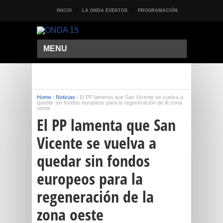
INICIO
LA ONDA EVENTOS
PROGRAMACIÓN
MENU
Home
/
Noticias
/
El PP lamenta que San Vicente se vuelva a
quedar sin fondos europeos para la regeneración de la zona
oeste
El PP lamenta que San
Vicente se vuelva a
quedar sin fondos
europeos para la
regeneración de la
zona oeste