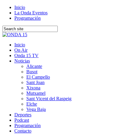
Inicio
La Onda Eventos
Programación
Inicio
On Air
Onda 15 TV
Noticias
Alicante
Busot
El Campello
Sant Joan
Xixona
Mutxamel
Sant Vicent del Raspeig
Elche
Vega Baja
Deportes
Podcast
Programación
Contacto