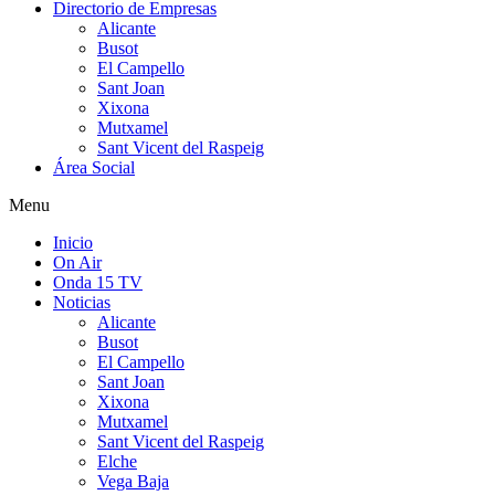
Directorio de Empresas
Alicante
Busot
El Campello
Sant Joan
Xixona
Mutxamel
Sant Vicent del Raspeig
Área Social
Menu
Inicio
On Air
Onda 15 TV
Noticias
Alicante
Busot
El Campello
Sant Joan
Xixona
Mutxamel
Sant Vicent del Raspeig
Elche
Vega Baja