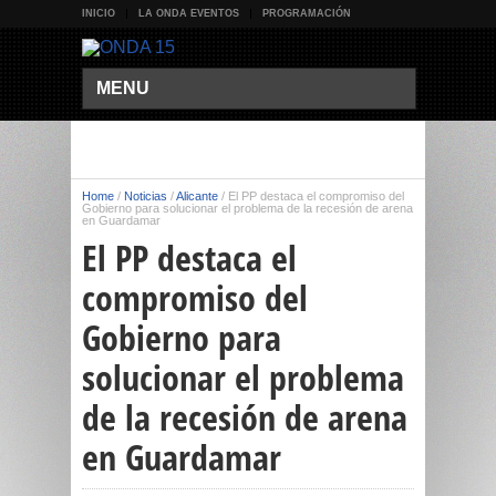
INICIO
LA ONDA EVENTOS
PROGRAMACIÓN
MENU
Home
/
Noticias
/
Alicante
/
El PP destaca el compromiso del
Gobierno para solucionar el problema de la recesión de arena
en Guardamar
El PP destaca el
compromiso del
Gobierno para
solucionar el problema
de la recesión de arena
en Guardamar