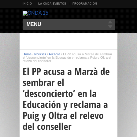
INICIO
LA ONDA EVENTOS
PROGRAMACIÓN
MENU
Home
/
Noticias
/
Alicante
/
El PP acusa a Marzà de sembrar
el ‘desconcierto’ en la Educación y reclama a Puig y Oltra el
relevo del conseller
El PP acusa a Marzà de
sembrar el
‘desconcierto’ en la
Educación y reclama a
Puig y Oltra el relevo
del conseller