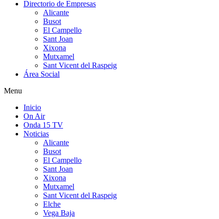
Directorio de Empresas
Alicante
Busot
El Campello
Sant Joan
Xixona
Mutxamel
Sant Vicent del Raspeig
Área Social
Menu
Inicio
On Air
Onda 15 TV
Noticias
Alicante
Busot
El Campello
Sant Joan
Xixona
Mutxamel
Sant Vicent del Raspeig
Elche
Vega Baja