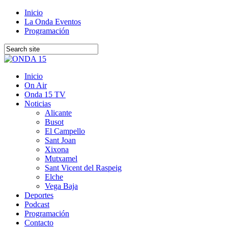
Inicio
La Onda Eventos
Programación
Inicio
On Air
Onda 15 TV
Noticias
Alicante
Busot
El Campello
Sant Joan
Xixona
Mutxamel
Sant Vicent del Raspeig
Elche
Vega Baja
Deportes
Podcast
Programación
Contacto