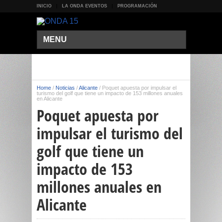
INICIO
LA ONDA EVENTOS
PROGRAMACIÓN
MENU
Home
/
Noticias
/
Alicante
/
Poquet apuesta por impulsar el
turismo del golf que tiene un impacto de 153 millones anuales
en Alicante
Poquet apuesta por
impulsar el turismo del
golf que tiene un
impacto de 153
millones anuales en
Alicante