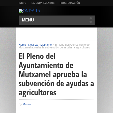
INICIO
LA ONDA EVENTOS
PROGRAMACIÓN
MENU
Home
/
Noticias
/
Mutxamel
/
El Pleno del Ayuntamiento de
Mutxamel aprueba la subvención de ayudas a agricultores
El Pleno del
Ayuntamiento de
Mutxamel aprueba la
subvención de ayudas a
agricultores
By
Marina