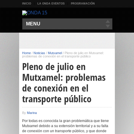
INICIO
LA ONDA EVENTOS
PROGRAMACIÓN
MENU
Home
/
Noticias
/
Mutxamel
/
Pleno de julio en Mutxamel:
problemas de conexión en el transporte público
Pleno de julio en
Mutxamel: problemas
de conexión en el
transporte público
By
Marina
Por todas es conocida la gran problemática que tiene
Mutxamel debido a su extensión territorial y a su falta
de conexión con un transporte público, y que donde