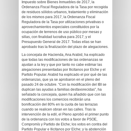
Impuesto sobre Bienes Inmuebles de 2017, la
Ordenanza Fiscal Reguladora de la Tasa por recogida
de residuos sólidos urbanos, tratamiento y eliminación
de los mismos para 2017, la Ordenanza Fiscal
Reguladora de la Tasa por utilizaciones privativas o
aprovechamientos especiales constituidos por la
ocupación de terrenos de uso público por mesas y
sillas, con finalidad lucrativa para 2017; y el
Presupuesto General de 2017. Todas ellas se han
aprobado tras la finalización del plazo de alegaciones.
La concejala de Hacienda, Ana Arabid, ha explicado
que todas las modificaciones de las ordenanzas se
ajustan a la ley y que por tanto no cabe estimar las
alegaciones presentadas por Ilicitanos por Elche y el
Partido Popular. Arabid ha explicado el por qué de las
ordenanzas, que ya se aprobaron en el pleno del
pasado 24 de octubre. “Con la modificación del IBI se
duplican las ayudas a familias desfavorecidas”, ha
señalado la concejala, quien ha añadido que con las
modificaciones los comercios recibirán una
bonificación del 80% en la cuota de las terrazas
cuando se realicen obran en las calles. Tras la
intervención de la edil, el Pleno aprobó el primer punto
de la ordenanza con los votos a favor de PSOE,
Compromís y Partido de Elche; los votos en contra del
Partido Popular e Ilicitanos por Elche; y la abstención