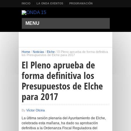
INICIO
LA ONDA EVENTOS
PROGRAMACIÓN
MENU
Home
/
Noticias
/
Elche
/
El Pleno aprueba de forma definitiva
los Presupuestos de Elche para 2017
El Pleno aprueba de
forma definitiva los
Presupuestos de Elche
para 2017
By
Víctor Olcina
La última sesión plenaria del Ayuntamiento de Elche,
celebrada esta mañana, ha dado su aprobación
definitiva a la Ordenanza Fiscal Reguladora del