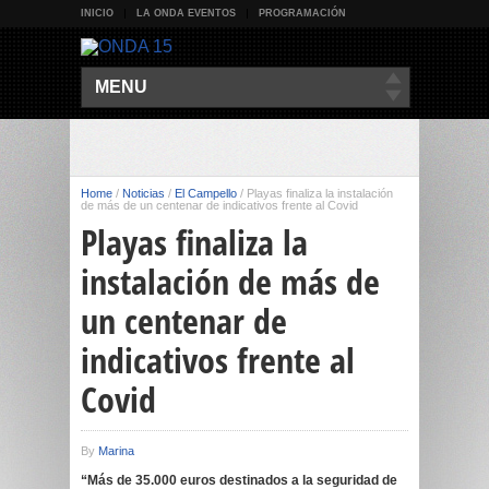
INICIO
LA ONDA EVENTOS
PROGRAMACIÓN
MENU
Home
/
Noticias
/
El Campello
/
Playas finaliza la instalación
de más de un centenar de indicativos frente al Covid
Playas finaliza la
instalación de más de
un centenar de
indicativos frente al
Covid
By
Marina
“Más de 35.000 euros destinados a la seguridad de