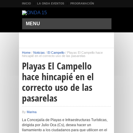
INICIO
LA ONDA EVENTOS
PROGRAMACIÓN
MENU
Home
/
Noticias
/
El Campello
/
Playas El Campello hace
hincapié en el correcto uso de las pasarelas
Playas El Campello
hace hincapié en el
correcto uso de las
pasarelas
By
Marina
La Concejalía de Playas e Infraestructuras Turísticas,
dirigida por Julio Oca (Cs), desea hacer un
llamamiento a los ciudadanos para que utilicen en el