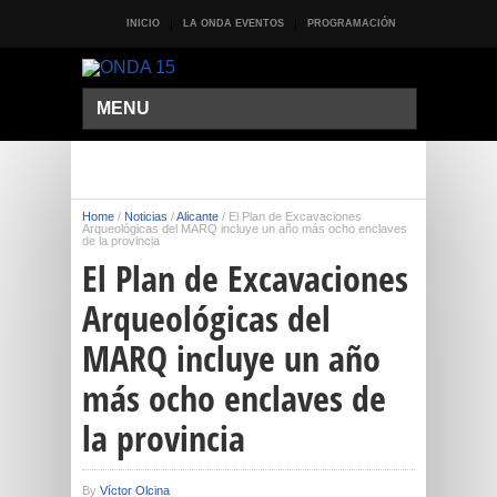
INICIO
LA ONDA EVENTOS
PROGRAMACIÓN
MENU
Home
/
Noticias
/
Alicante
/
El Plan de Excavaciones
Arqueológicas del MARQ incluye un año más ocho enclaves
de la provincia
El Plan de Excavaciones
Arqueológicas del
MARQ incluye un año
más ocho enclaves de
la provincia
By
Víctor Olcina