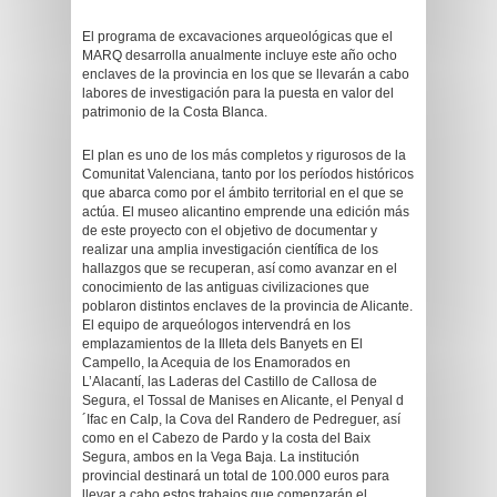
El programa de excavaciones arqueológicas que el
MARQ desarrolla anualmente incluye este año ocho
enclaves de la provincia en los que se llevarán a cabo
labores de investigación para la puesta en valor del
patrimonio de la Costa Blanca.
El plan es uno de los más completos y rigurosos de la
Comunitat Valenciana, tanto por los períodos históricos
que abarca como por el ámbito territorial en el que se
actúa. El museo alicantino emprende una edición más
de este proyecto con el objetivo de documentar y
realizar una amplia investigación científica de los
hallazgos que se recuperan, así como avanzar en el
conocimiento de las antiguas civilizaciones que
poblaron distintos enclaves de la provincia de Alicante.
El equipo de arqueólogos intervendrá en los
emplazamientos de la Illeta dels Banyets en El
Campello, la Acequia de los Enamorados en
L’Alacantí, las Laderas del Castillo de Callosa de
Segura, el Tossal de Manises en Alicante, el Penyal d
´Ifac en Calp, la Cova del Randero de Pedreguer, así
como en el Cabezo de Pardo y la costa del Baix
Segura, ambos en la Vega Baja. La institución
provincial destinará un total de 100.000 euros para
llevar a cabo estos trabajos que comenzarán el