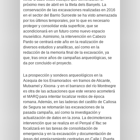
próximo mes de abril en la Illeta dels Banyets. La
conservación de las excavaciones realizadas en 2016
en el sector del Barrio Suroeste se ha visto amenazada
por los últimos temporales, por lo que es necesario
proteger y consolidar esta superficie, que se
acondicionará en un futuro como nuevo espacio
museístico. Asimismo, la intervención en Cabezo
Pardo se centrará este año en la realización de
diversos estudios y analíticas, así como en la
redacción de la memoria final de la excavación, ya
que, tras once años de campañas arqueológicas, se
da por concluido el proyecto.
La prospección y sondeos arqueológicos en la
Acequia de los Enamorados -en tramos de Alicante,
Mutxamel y Xixona- y en el barranco del río Montnegre
es otra de las actuaciones que este verano acometerá
el MARQ para intentar localizar restos de época
romana. Además, en las laderas del castillo de Callosa
de Segura se retomarán las excavaciones de la
pasada campaña, así como la investigación y
actualización de datos en la zona. La decimotercera
intervención que se realiza en el Penyal d´Ifac se
focalizará en las tareas de consolidación de
emergencia y en la excavación y documentación de
áreas del emplazamiento centradas en Calle I, Puerta,