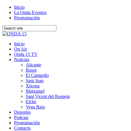
Inicio
La Onda Eventos
Programación
Inicio
On Air
Onda 15 TV
Noticias
Alicante
Busot
El Campello
Sant Joan
Xixona
Mutxamel
Sant Vicent del Raspeig
Elche
Vega Baja
Deportes
Podcast
Programación
Contacto