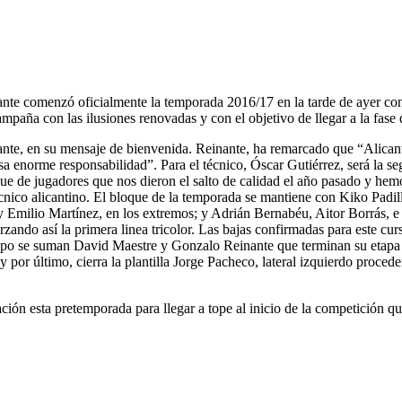
nte comenzó oficialmente la temporada 2016/17 en la tarde de ayer con
mpaña con las ilusiones renovadas y con el objetivo de llegar a la fase
inante, en su mensaje de bienvenida. Reinante, ha remarcado que “Alica
esa enorme responsabilidad”. Para el técnico, Óscar Gutiérrez, será la
e de jugadores que nos dieron el salto de calidad el año pasado y he
técnico alicantino. El bloque de la temporada se mantiene con Kiko Padi
 Emilio Martínez, en los extremos; y Adrián Bernabéu, Aitor Borrás, e 
rzando así la primera linea tricolor. Las bajas confirmadas para este cu
ipo se suman David Maestre y Gonzalo Reinante que terminan su etapa de
 por último, cierra la plantilla Jorge Pacheco, lateral izquierdo proc
aración esta pretemporada para llegar a tope al inicio de la competición