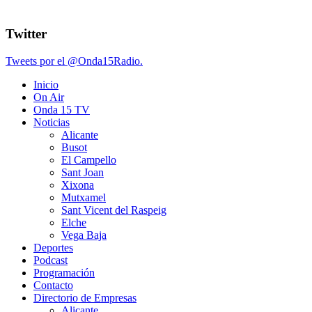
Twitter
Tweets por el @Onda15Radio.
Inicio
On Air
Onda 15 TV
Noticias
Alicante
Busot
El Campello
Sant Joan
Xixona
Mutxamel
Sant Vicent del Raspeig
Elche
Vega Baja
Deportes
Podcast
Programación
Contacto
Directorio de Empresas
Alicante