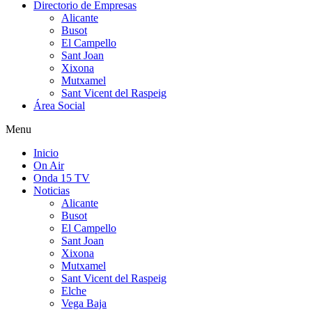
Directorio de Empresas
Alicante
Busot
El Campello
Sant Joan
Xixona
Mutxamel
Sant Vicent del Raspeig
Área Social
Menu
Inicio
On Air
Onda 15 TV
Noticias
Alicante
Busot
El Campello
Sant Joan
Xixona
Mutxamel
Sant Vicent del Raspeig
Elche
Vega Baja