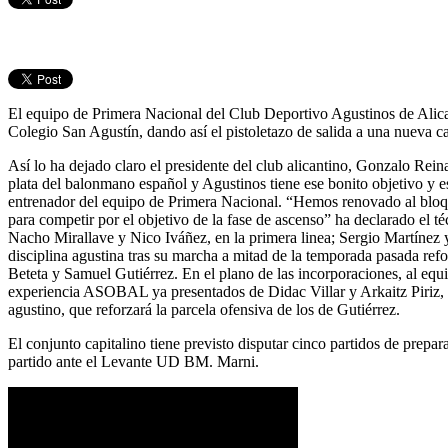
El equipo de Primera Nacional del Club Deportivo Agustinos de Alica
Colegio San Agustín, dando así el pistoletazo de salida a una nueva ca
Así lo ha dejado claro el presidente del club alicantino, Gonzalo Re
plata del balonmano español y Agustinos tiene ese bonito objetivo y 
entrenador del equipo de Primera Nacional. “Hemos renovado al bloqu
para competir por el objetivo de la fase de ascenso” ha declarado el 
Nacho Mirallave y Nico Iváñez, en la primera linea; Sergio Martínez y
disciplina agustina tras su marcha a mitad de la temporada pasada refo
Beteta y Samuel Gutiérrez. En el plano de las incorporaciones, al equ
experiencia ASOBAL ya presentados de Didac Villar y Arkaitz Piriz, y
agustino, que reforzará la parcela ofensiva de los de Gutiérrez.
El conjunto capitalino tiene previsto disputar cinco partidos de prep
partido ante el Levante UD BM. Marni.