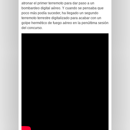
atronar el primer terremoto para dar paso a un
bombardeo digital aéreo. Y cuando se pensaba que
poco más podía suceder, ha llegado un segundo
terremoto terrestre digitalizado para acabar con un
golpe hermético de fuego aéreo en la penúltima sesión
del concurso.