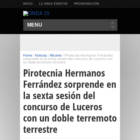
INICIO
LA ONDA EVENTOS
PROGRAMACIÓN
MENU
Home
/
Noticias
/
Alicante
/
Pirotecnia Hermanos Ferrández
sorprende en la sexta sesión del concurso de Luceros con
un doble terremoto terrestre
Pirotecnia Hermanos
Ferrández sorprende en
la sexta sesión del
concurso de Luceros
con un doble terremoto
terrestre