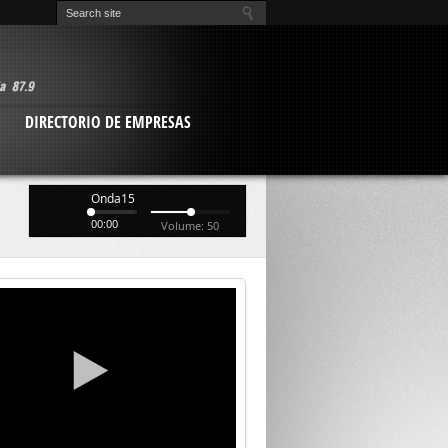
O
DIRECTORIO DE EMPRESAS
Onda15
00:00
Volume: 50