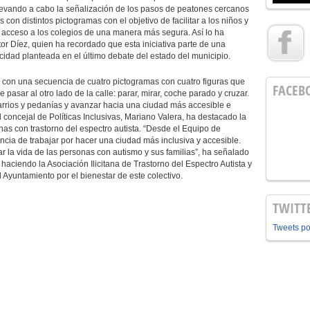
llevando a cabo la señalización de los pasos de peatones cercanos
 con distintos pictogramas con el objetivo de facilitar a los niños y
el acceso a los colegios de una manera más segura. Así lo ha
or Díez, quien ha recordado que esta iniciativa parte de una
idad planteada en el último debate del estado del municipio.
con una secuencia de cuatro pictogramas con cuatro figuras que
FACEB
pasar al otro lado de la calle: parar, mirar, coche parado y cruzar.
arrios y pedanías y avanzar hacia una ciudad más accesible e
l concejal de Políticas Inclusivas, Mariano Valera, ha destacado la
nas con trastorno del espectro autista. “Desde el Equipo de
cia de trabajar por hacer una ciudad más inclusiva y accesible.
 la vida de las personas con autismo y sus familias”, ha señalado
haciendo la Asociación Ilicitana de Trastorno del Espectro Autista y
 Ayuntamiento por el bienestar de este colectivo.
TWITT
Tweets p