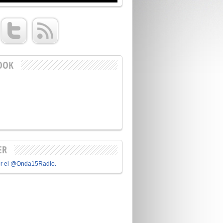
OOK
ER
or el @Onda15Radio.