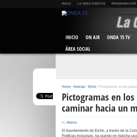
INICIO
LA ONDA EVENTOS
PROGRAMACIÓN
INICIO
ON AIR
ONDA 15 TV
ÁREA SOCIAL
Home
/
Noticias
/
Elche
/
Pictogramas en los pasos
Pictogramas en los
caminar hacia un m
By
Marina
El Ayuntamiento de Elche, a través de la Con
Políticas Inclusivas, ha puesto en marcha un