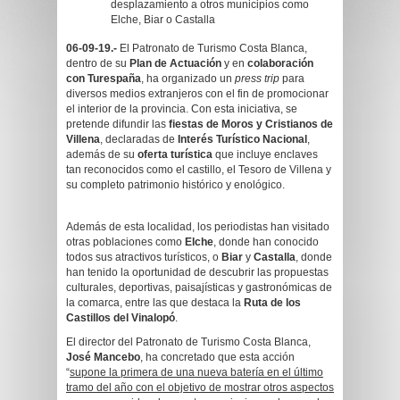
desplazamiento a otros municipios como
Elche, Biar o Castalla
06-09-19.-
El Patronato de Turismo Costa Blanca,
dentro de su
Plan de Actuación
y en
colaboración
con Turespaña
, ha organizado un
press trip
para
diversos medios extranjeros con el fin de promocionar
el interior de la provincia. Con esta iniciativa, se
pretende difundir las
fiestas de Moros y Cristianos de
Villena
, declaradas de
Interés Turístico Nacional
,
además de su
oferta turística
que incluye enclaves
tan reconocidos como el castillo, el Tesoro de Villena y
su completo patrimonio histórico y enológico.
Además de esta localidad, los periodistas han visitado
otras poblaciones como
Elche
, donde han conocido
todos sus atractivos turísticos, o
Biar
y
Castalla
, donde
han tenido la oportunidad de descubrir las propuestas
culturales, deportivas, paisajísticas y gastronómicas de
la comarca, entre las que destaca la
Ruta de los
Castillos del Vinalopó
.
El director del Patronato de Turismo Costa Blanca,
José Mancebo
, ha concretado que esta acción
“
supone la primera de una nueva batería en el último
tramo del año con el objetivo de mostrar otros aspectos