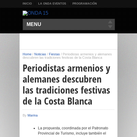
INICIO
LA ONDA EVENTOS
PROGRAMACIÓN
MENU
Home
/
Noticias
/
Fiestas
/
Periodistas armenios y alemanes
descubren las tradiciones festivas de la Costa Blanca
Periodistas armenios y
alemanes descubren
las tradiciones festivas
de la Costa Blanca
By
Marina
La propuesta, coordinada por el Patronato
Provincial de Turismo, incluye también el