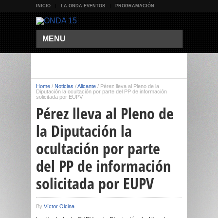
INICIO
LA ONDA EVENTOS
PROGRAMACIÓN
MENU
Home
/
Noticias
/
Alicante
/
Pérez lleva al Pleno de la
Diputación la ocultación por parte del PP de información
solicitada por EUPV
Pérez lleva al Pleno de
la Diputación la
ocultación por parte
del PP de información
solicitada por EUPV
By
Víctor Olcina