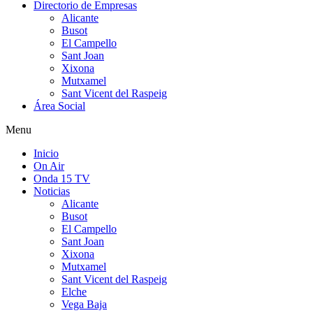
Directorio de Empresas
Alicante
Busot
El Campello
Sant Joan
Xixona
Mutxamel
Sant Vicent del Raspeig
Área Social
Menu
Inicio
On Air
Onda 15 TV
Noticias
Alicante
Busot
El Campello
Sant Joan
Xixona
Mutxamel
Sant Vicent del Raspeig
Elche
Vega Baja