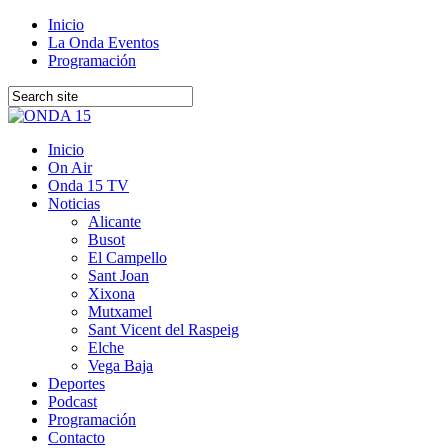
Inicio
La Onda Eventos
Programación
Inicio
On Air
Onda 15 TV
Noticias
Alicante
Busot
El Campello
Sant Joan
Xixona
Mutxamel
Sant Vicent del Raspeig
Elche
Vega Baja
Deportes
Podcast
Programación
Contacto