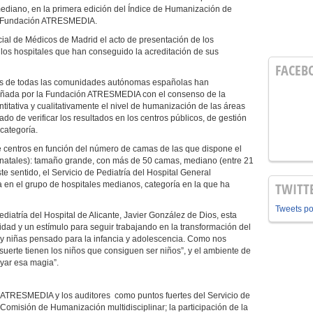
mediano, en la primera edición del Índice de Humanización de
 la Fundación ATRESMEDIA.
cial de Médicos de Madrid el acto de presentación de los
 los hospitales que han conseguido la acreditación de sus
FACEB
les de todas las comunidades autónomas españolas han
señada por la Fundación ATRESMEDIA con el consenso de la
titativa y cualitativamente el nivel de humanización de las áreas
o de verificar los resultados en los centros públicos, de gestión
categoría.
 de centros en función del número de camas de las que dispone el
neonatales): tamaño grande, con más de 50 camas, mediano (entre 21
e sentido, el Servicio de Pediatría del Hospital General
 en el grupo de hospitales medianos, categoría en la que ha
TWITT
Tweets p
diatría del Hospital de Alicante, Javier González de Dios, esta
idad y un estímulo para seguir trabajando en la transformación del
s y niñas pensado para la infancia y adolescencia. Como nos
erte tienen los niños que consiguen ser niños”, y el ambiente de
oyar esa magia”.
 ATRESMEDIA y los auditores como puntos fuertes del Servicio de
a Comisión de Humanización multidisciplinar; la participación de la