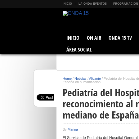
INICIO
LA ONDA EVENTOS
PROGRAMACIÓN
INICIO
ON AIR
ONDA 15 TV
ÁREA SOCIAL
Home
/
Noticias
/
Alicante
/
Pediatría del Hospital 
España en humanización
Pediatría del Hospit
reconocimiento al 
mediano de España
By
Marina
El Servicio de Pediatría del Hospital General