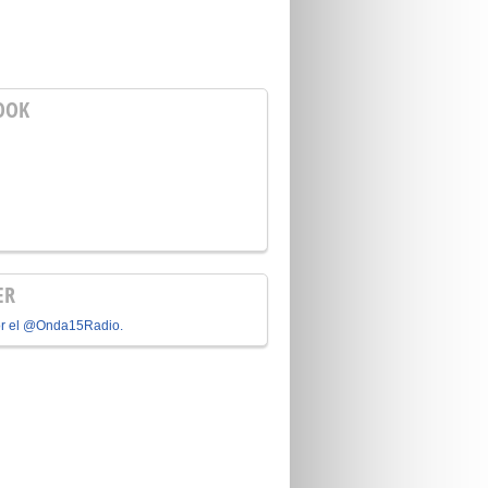
OOK
ER
or el @Onda15Radio.