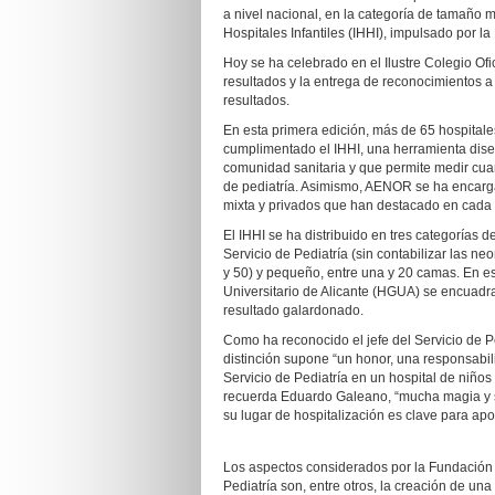
a nivel nacional, en la categoría de tamaño 
Hospitales Infantiles (IHHI), impulsado por
Hoy se ha celebrado en el Ilustre Colegio Ofi
resultados y la entrega de reconocimientos a
resultados.
En esta primera edición, más de 65 hospita
cumplimentado el IHHI, una herramienta di
comunidad sanitaria y que permite medir cuan
de pediatría. Asimismo, AENOR se ha encargad
mixta y privados que han destacado en cada 
El IHHI se ha distribuido en tres categorías
Servicio de Pediatría (sin contabilizar las 
y 50) y pequeño, entre una y 20 camas. En est
Universitario de Alicante (HGUA) se encuadra
resultado galardonado.
Como ha reconocido el jefe del Servicio de Pe
distinción supone “un honor, una responsabil
Servicio de Pediatría en un hospital de niño
recuerda Eduardo Galeano, “mucha magia y su
su lugar de hospitalización es clave para ap
Los aspectos considerados por la Fundación
Pediatría son, entre otros, la creación de un