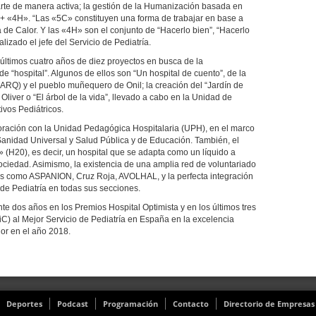
rte de manera activa; la gestión de la Humanización basada en
 «4H». “Las «5C» constituyen una forma de trabajar en base a
 de Calor. Y las «4H» son el conjunto de “Hacerlo bien”, “Hacerlo
lizado el jefe del Servicio de Pediatría.
 últimos cuatro años de diez proyectos en busca de la
 “hospital”. Algunos de ellos son “Un hospital de cuento”, de la
RQ) y el pueblo muñequero de Onil; la creación del “Jardín de
Oliver o “El árbol de la vida”, llevado a cabo en la Unidad de
ivos Pediátricos.
boración con la Unidad Pedagógica Hospitalaria (UPH), en el marco
Sanidad Universal y Salud Pública y de Educación. También, el
» (H20), es decir, un hospital que se adapta como un líquido a
sociedad. Asimismo, la existencia de una amplia red de voluntariado
ades como ASPANION, Cruz Roja, AVOLHAL, y la perfecta integración
de Pediatría en todas sus secciones.
ante dos años en los Premios Hospital Optimista y en los últimos tres
BiC) al Mejor Servicio de Pediatría en España en la excelencia
or en el año 2018.
Deportes
Podcast
Programación
Contacto
Directorio de Empresas