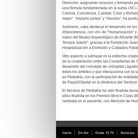
Dirección, asignando recursos y formando pa
una fórmula fundamentada en la suma «5C» +
Ciencia, Conciencia, Calidad, Color y fórmula
mejor”, “Hacerlo juntos” y “Hacerlo”, ha puntua
Asimismo, cabe destacar el desarrollo en los
(H)excelencia, con «h» de “Humanización” y de
mano del Museo Arqueológico de Alicante (MA
Terraza Juanín”, gracias a la Fundación Juan 
Hospitalización a Domicilio y Cuidados Paliat
Otro aspecto a subrayar es la estrecha cola
de la cooperación entre las Consellerias de 
desarrollo del concepto de «Hospital Líquido
todos los ámbitos y que interacciona con la 
en Pediatría, con la participación de entid
de PayaSOSpital en la dinámica del Servicio 
El Servicio de Pediatría ha sido finalista dur
años finalista en los Premios Best in Class (
centrada en el paciente, con Mención de Hon
Inicio
On Air
Onda 15 TV
Noticias