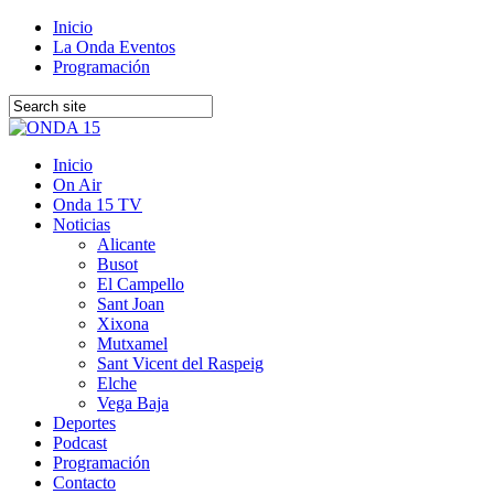
Inicio
La Onda Eventos
Programación
Inicio
On Air
Onda 15 TV
Noticias
Alicante
Busot
El Campello
Sant Joan
Xixona
Mutxamel
Sant Vicent del Raspeig
Elche
Vega Baja
Deportes
Podcast
Programación
Contacto