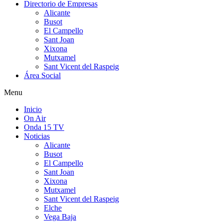
Directorio de Empresas
Alicante
Busot
El Campello
Sant Joan
Xixona
Mutxamel
Sant Vicent del Raspeig
Área Social
Menu
Inicio
On Air
Onda 15 TV
Noticias
Alicante
Busot
El Campello
Sant Joan
Xixona
Mutxamel
Sant Vicent del Raspeig
Elche
Vega Baja