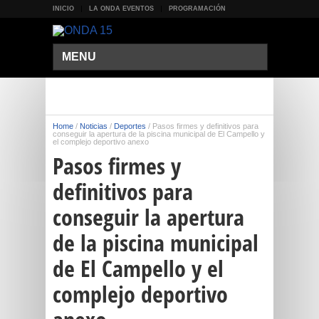
INICIO
LA ONDA EVENTOS
PROGRAMACIÓN
MENU
Home
/
Noticias
/
Deportes
/
Pasos firmes y definitivos para
conseguir la apertura de la piscina municipal de El Campello y
el complejo deportivo anexo
Pasos firmes y
definitivos para
conseguir la apertura
de la piscina municipal
de El Campello y el
complejo deportivo