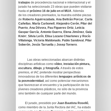
trabajos
de procedencia nacional e internacional y el
jurado ha seleccionado 23 obras que pueden visitarse
hasta el
próximo 16 de julio
en el MUA
. Además
de los creadores premiados, la muestra exhibe piezas
de
Roberto Aguirrezabala
,
Ana Beltrán Porcar
,
Carla
Cañellas
,
María Carbonell
,
Alejandro Cerón
,
Pilar del
Puerto
,
Ana Dévora
,
Pau Figueres Ortiz
,
Leticia
Gaspar García
,
Antonio Guerra
,
Elena Jiménez
,
Gala
Knörr
,
Silvia Lerín
,
Elisa Lozano Chiarlones y Rocío
Villalonga
,
Victoria Maldonado
,
Pablo Sandoval
,
Pilar
Soberón
,
Jesús Tarruella
y
Josep Tornero
.
Las obras seleccionadas abarcan distintas
disciplinas artísticas como
vídeo
,
instalación pintura,
escultura
,
dibujo
,
y fotografía
. A través de estos
premios, el IAC pretende mostrar perspectivas
innovadoras de los diferentes
lenguajes artísticos de
la posmodernidad
, así como potenciar mecanismos
que favorezcan el encuentro y la participación de los
jóvenes creadores plásticos, no sólo de la provincia
sino también de cualquier parte del mundo.
El jurado, presidido por
Juan Bautista Roselló
,
como miembro de la Junta Rectora del IAC, ha estado