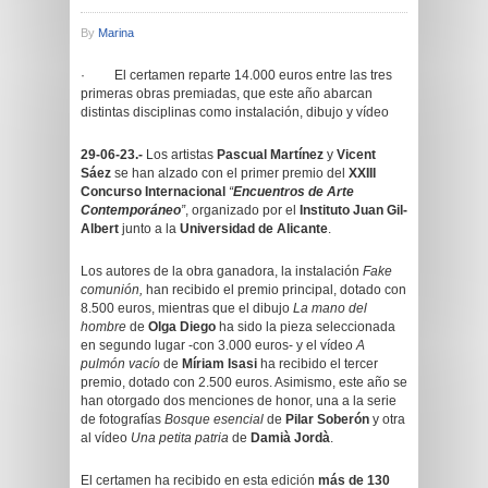
By
Marina
· El certamen reparte 14.000 euros entre las tres
primeras obras premiadas, que este año abarcan
distintas disciplinas como instalación, dibujo y vídeo
29-06-23.-
Los artistas
Pascual Martínez
y
Vicent
Sáez
se han alzado con el primer premio del
XXIII
Concurso Internacional
“
Encuentros de Arte
Contemporáneo
”
, organizado por el
Instituto Juan Gil-
Albert
junto a la
Universidad de Alicante
.
Los autores de la obra ganadora, la instalación
Fake
comunión,
han recibido el premio principal, dotado con
8.500 euros, mientras que el dibujo
La mano del
hombre
de
Olga Diego
ha sido la pieza seleccionada
en segundo lugar -con 3.000 euros- y el vídeo
A
pulmón vacío
de
Míriam Isasi
ha recibido el tercer
premio, dotado con 2.500 euros. Asimismo, este año se
han otorgado dos menciones de honor, una a la serie
de fotografías
Bosque esencial
de
Pilar Soberón
y otra
al vídeo
Una petita patria
de
Damià Jordà
.
El certamen ha recibido en esta edición
más de 130