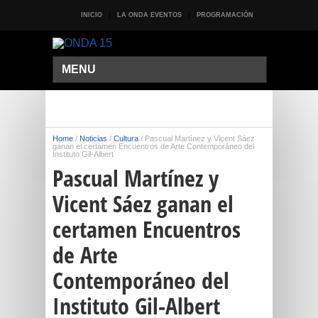
INICIO
LA ONDA EVENTOS
PROGRAMACIÓN
MENU
Home
/
Noticias
/
Cultura
/
Pascual Martínez y Vicent Sáez
ganan el certamen Encuentros de Arte Contemporáneo del
Instituto Gil-Albert
Pascual Martínez y
Vicent Sáez ganan el
certamen Encuentros
de Arte
Contemporáneo del
Instituto Gil-Albert