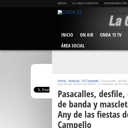
INICIO
LA ONDA EVENTOS
PROGRAMACIÓN
INICIO
ON AIR
ONDA 15 TV
ÁREA SOCIAL
Home
/
Noticias
/
El Campello
/
Pasacalles, desfile
Any de las fiestas de Moros y Cristianos de El Ca
Pasacalles, desfile,
de banda y masclet
Any de las fiestas 
Campello