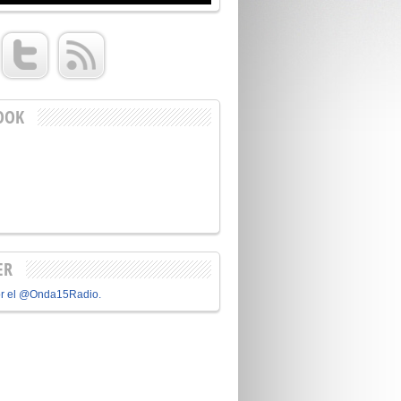
OOK
ER
or el @Onda15Radio.