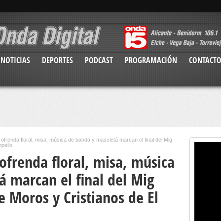
NOTICIAS
DEPORTES
PODCAST
PROGRAMACIÓN
CONTACT
, ofrenda floral, misa, música de banda y mascletá marcan el final del Mig
mpello
 ofrenda floral, misa, música
á marcan el final del Mig
de Moros y Cristianos de El