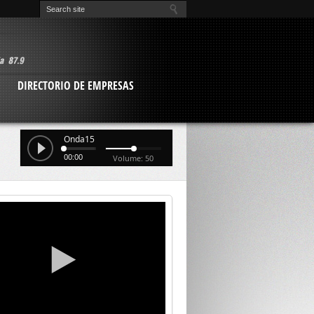
O
DIRECTORIO DE EMPRESAS
Onda15
00:00
Volume: 50