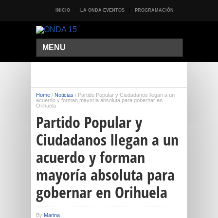
INICIO
LA ONDA EVENTOS
PROGRAMACIÓN
MENU
Home
/
Noticias
/
Partido Popular y Ciudadanos llegan a un
acuerdo y forman mayoría absoluta para gobernar en
Orihuela
Partido Popular y
Ciudadanos llegan a un
acuerdo y forman
mayoría absoluta para
gobernar en Orihuela
By
Marina