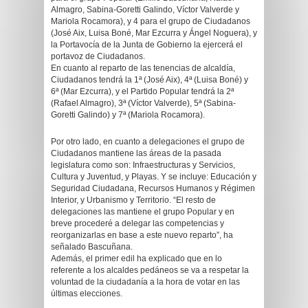
Almagro, Sabina-Goretti Galindo, Víctor Valverde y
Mariola Rocamora), y 4 para el grupo de Ciudadanos
(José Aix, Luisa Boné, Mar Ezcurra y Ángel Noguera), y
la Portavocía de la Junta de Gobierno la ejercerá el
portavoz de Ciudadanos.
En cuanto al reparto de las tenencias de alcaldía,
Ciudadanos tendrá la 1ª (José Aix), 4ª (Luisa Boné) y
6ª (Mar Ezcurra), y el Partido Popular tendrá la 2ª
(Rafael Almagro), 3ª (Víctor Valverde), 5ª (Sabina-
Goretti Galindo) y 7ª (Mariola Rocamora).
Por otro lado, en cuanto a delegaciones el grupo de
Ciudadanos mantiene las áreas de la pasada
legislatura como son: Infraestructuras y Servicios,
Cultura y Juventud, y Playas. Y se incluye: Educación y
Seguridad Ciudadana, Recursos Humanos y Régimen
Interior, y Urbanismo y Territorio. “El resto de
delegaciones las mantiene el grupo Popular y en
breve procederé a delegar las competencias y
reorganizarlas en base a este nuevo reparto”, ha
señalado Bascuñana.
Además, el primer edil ha explicado que en lo
referente a los alcaldes pedáneos se va a respetar la
voluntad de la ciudadanía a la hora de votar en las
últimas elecciones.