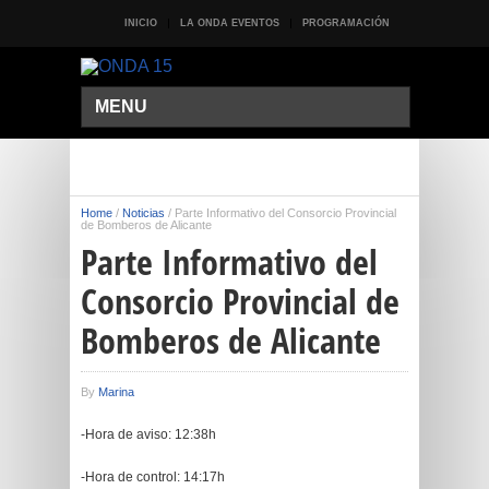
INICIO
LA ONDA EVENTOS
PROGRAMACIÓN
MENU
Home
/
Noticias
/
Parte Informativo del Consorcio Provincial
de Bomberos de Alicante
Parte Informativo del
Consorcio Provincial de
Bomberos de Alicante
By
Marina
-Hora de aviso: 12:38h
-Hora de control: 14:17h