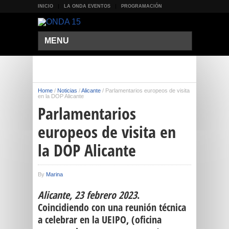
INICIO
LA ONDA EVENTOS
PROGRAMACIÓN
MENU
Home
/
Noticias
/
Alicante
/
Parlamentarios europeos de visita
en la DOP Alicante
Parlamentarios
europeos de visita en
la DOP Alicante
By
Marina
Alicante, 23 febrero 2023
.
Coincidiendo con una reunión técnica
a celebrar en la UEIPO, (oficina